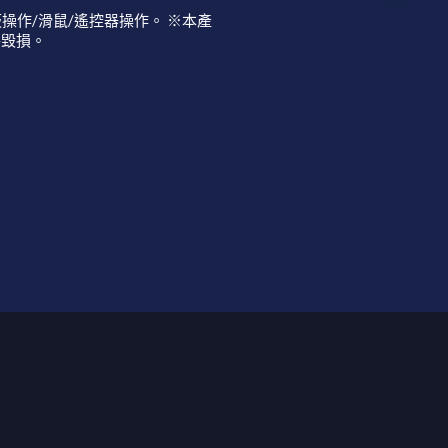
板操作/滑鼠/遙控器操作。 ※本產
件毀損。