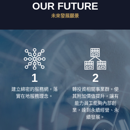
聯絡我們
OUR FUTURE
未來發展願景
1
2
建立綿密的服務網，落
轉投資相關事業群，使
實在地服務理念。
其附加價值提升，讓有
能力員工能夠內部創
業，達到永續經營、永
續發展。