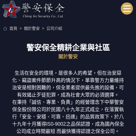
關於警安
首頁
關於警安
公司介紹
關於警安
警安保全精耕企業與社區
關於警安
公司介紹
生活在安全的環境，是很多人的希望，但在治安惡
化、竊盜案件節節升高的情況下，單靠警方力量維持
服務項目
治安是相對困難的，保全業者提供最先進的設備，可
有效遏止歹徒犯罪，成為社會大眾的必須選擇。
系統保全
在秉持「誠信、專業、負責」的經營理念下中華警安
保全股份限公司於民國八十九年正式成立，在落實執
行「安全、安穩、可靠、迅速」的品質政策下，於八
保全介紹
十九年十月獲得IS0-9002之品保認證，成為國內保全
公司成立時間最短 而最快獲得認證之保全公司。